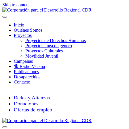
Skip to content
Menú
Inicio
Quiénes Somos
Proyectos
Proyectos de Derechos Humanos
Proyectos línea de género
Proyectos Culturales
Movilidad Juvenil
Campañas
🔴 Radio Vacana
Publicaciones
Desaparecidos
Contacto
Redes y Alianzas
Donaciones
Ofertas de empleo