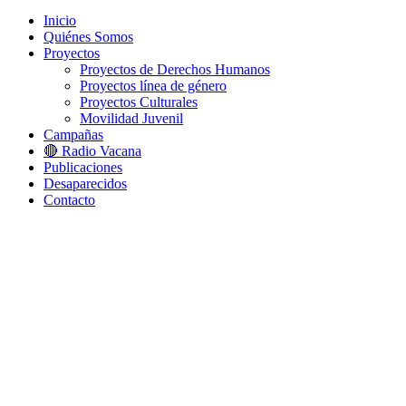
Menú
Inicio
Quiénes Somos
Proyectos
Proyectos de Derechos Humanos
Proyectos línea de género
Proyectos Culturales
Movilidad Juvenil
Campañas
🔴 Radio Vacana
Publicaciones
Desaparecidos
Contacto
Sesión 1
Autorreconocimiento autobiografía y linajes