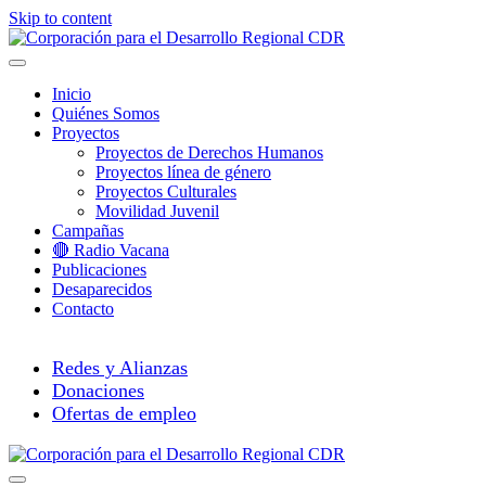
Skip to content
Menú
Inicio
Quiénes Somos
Proyectos
Proyectos de Derechos Humanos
Proyectos línea de género
Proyectos Culturales
Movilidad Juvenil
Campañas
🔴 Radio Vacana
Publicaciones
Desaparecidos
Contacto
Redes y Alianzas
Donaciones
Ofertas de empleo